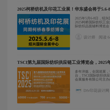
2025柯桥纺机及印花工业展！华东盛会将于5.6
2025年5月6-8日
2025柯桥国际纺织工
际纺织品面辅料博览会
会平台，柯桥纺机展围
春季展会，预计展示面积
设计师
阅读 6
的创新产品及科研成果
业展品范围：纺织机械
备、织造、簇绒机械、
件、再循环设备、防污
纺织自动化、生产管理
印花机、椭圆印花机、
印花喷头等数码印花前
TSCI第九届国际纺织供应链工业博览会，202
机、印花跑台、制版 
喷墨印花前后处理助剂
多年淬炼，全国巡展，
胶、热熔胶、烫金纸、
台，TSCI国际纺织供
统、电脑测配色系统)
会展服务有限公司主办的
到“丝路柯桥”，柯桥
织新世界”为主题，整合
米，经营品种超过5万
展，展出内容涵盖印染
育出一批实力雄厚的纺
Dfv印花设计
技术，推广新产品、新
业展充分发挥产业办展
造”转型升级！TSCI
遇及贴心的参展服务。
能的一站式专业展览平
字节系网络官方账号已
大的纺织贸易集散地，
曝光量破百万次；3. 
理位置优渥。本届展会
打造主题活动引领多元