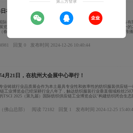
第三方登录
-8日在绍兴国际会展中心举行
，绍兴国际会展中心即将迎来一场纺织行业的璀璨盛会—由上海歌华展览服务
业展览会（春季）。本届KTPIE柯桥纺机展将与国内三大知名面料展之一的2
（春季）同期举行。作为服务于纺织行业领域,集沟通、展示、互联、传
绕着打造现代化“国际纺都”的行动方案、推动“布满全球”的时代使命召集
可达45000+㎡，到场行业展商800+，汇聚纺织面辅料、纺织机械设备
4981
回复 0
发布时间 2024-12-26 10:40:44
，全面辐射上下游产业链，整合纺织市场资源，全力以赴持续提振产业动
展区纺纱及产业用纺织品机械、络筒、变形、捻线机械，非织造布与后整
针织机械、绣花机械及辅机、编织机械、服装及其他纺织品加工机械、纺
设备、废物降低设备、纺织工业用染料及纺织用化学品、输送、装卸、物
系统、电子商贸平台等数码印花展区数码印花机械及配件数码印花机(喷墨
平网/圆网印花机、冷转移印花设备、梭织面料数码印花机、弹性面料(数
后期处理设备激光切割、激光雕花/标花/刺绣、激光裁剪、压花设备、烘
5年4月21日，在杭州大会展中心举行！
设备、调浆设备、染整设备等数码印花耗材酸性墨水、涂料墨水、热升华
、热固油墨、水性油墨、转印油墨、 印花涂料、印染助剂、树脂、色浆
专业铸就行业品质展会作为本土最具专业性和效率性的纺织服装供应链一
烫画纸及转印纸等其他数码印花软件供应商(电脑一体化喷墨制网系统、
应链工业博览会已经深耕行业八年了，触达纺织服装行业垂直领域粉丝250
、花型设计工作室等展会优势：扬帆启航 — 拓展华东市场的绝佳平台从“水
TSCI 2025（第九届）国际纺织供应链工业博览会以“构建纺织闭合生
区现今纺织产能约占浙江省的二分之一，全国的三分之一，纺织类市场面积达
五大产业资源，链接纺织供应链上下游，将于2025年4月21-23日 杭州
种，日客流量超过10万人次；在拥有全球最大的纺织品集散中心中国轻纺
工业、数码印花、服装数智化、辅助系统等纺织全产业链产品与服务，着重
织企业，形成了从原材料生产、加工、终端销售的完整产业链。KTPIE柯
网（佛山总部）
阅读 72182
回复 1
发布时间 2024-12-25 15:40:
技术、新工艺、新模式，为纺织服装企业创造交流合作和采购商机，助力
的独特优势，始终如一为广大展商提供多元化展示平台、丰富的客商资源
 2025规模再升级，聚焦供应链聚焦华东纺织时尚商圈，焕发行业新活力打
媒体传播 — 场景无限全媒体造势引流1. 自有媒体矩阵，设专人营运百度
台杭州市是全国最具代表性的纺织产业集聚地、全国最权威的纺织指数发
超20+；2. 合作行业媒体，全方位进行定向引流、品牌推广、活动造势、
拥有多个大型纺织服装产业聚集地，是华东地区乃至全国最重要的纺织品
线下大规模地推及实体广告定制，实现365天不间断内容传播，引导高频曝
移师杭州，旨在助力推进杭州纺织产业集群升级，进一步整合延伸纺织产
发展1. 展会累计举办活动超百场；与知名企业合作推出最具专业价值论