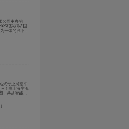
有限公司主办的
025绍兴柯桥国
播为一体的线下展
本次大会。本届
、纺织配件等领域
能。往届参展企
理机械、织前准
织机械器材及配
流和包装设备、
系统)、热转印
码)印花机、数码
干设备、蒸化
墨水、活性墨水、
、糊料粘合剂、硅
站式专业展览平
电脑分色制版系
万+！由上海芈鸿
街柯桥”跃升
态圈，共赴智能纺
到390万平方
大会展中心盛大开
城的同时，也孕
于先进“智”造
桥纺机及印花工
41
行业向“新制
、优质的合作机
造绿色、科技、智
、阿里、腾讯、
布地以及全球最
企业宣传，实现
资源采购地，地
光；创意融合 —
业链，推动纺织
坛，助力行业提质