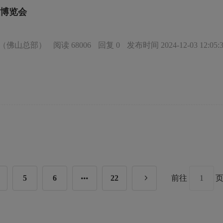
终端延伸，打造绿色、科技、智能一体的专业展览平台。全面开展数字线
点推出互动方案，洞察用户需求，为与会人员提供产品研发思路；3. 打造
可通过展会官方公众号观看现场直播，通过镜头带领观众一睹TSCI展会
业博览会
化、差异化新产品，探索纺织行业更多可能；4. 展前倾力打造商贸配对
场亮相的科技产品、前沿技术、创新方案、行业动态、潮流资讯……直播
，实现展前精准供需对接，展期现场1v1高效洽谈，促进展后订单转化；5
要。TSCI2024广州站线上直播海内外浏览总人次达120,000+。TSCI2
下热门文创类项目，实现传统印艺与时尚潮流的技术碰撞，同期设置不定
，全面开展国际纺织供应链数字线上展，发挥自身媒体优势，提升规模经
商观众，丰富逛展体验。参观福利1. 关注“柯桥纺机及印花展”官方公众
现数智化服务，带动企业创新发展，助力展商多渠道获客！ 同期展会，打
网（佛山总部）
阅读 68006
回复 0
发布时间 2024-12-03 12:05:
；2. 组团邀请30人以上到场参观，浙江省内提供大巴车免费接送，更有
国际数码印花工业应用展：让印花更简单更科学2. 国际印染工业暨功能性后
场举办的行业活动，与更多业内人士交流互动，了解业内讯息；4. 展前推送
 国际服装数智化博览会：助力传统服装工厂“数智化”转型升级我们期待与
化观展体验；5. 行业内知名企业现场回馈观众举办的超值优惠购机活动； 
升级之路的痛点及解决方案，一同开启纺织新篇章2025年4月21-23日 
 现场权威媒体追踪报道； 展出时间2025.5.6 9：00-17：002025.5.7 
观众预登记领取专属VIP展证 扫码关注TSCI公众号获取更多资讯
0-15：00 大会组委会上海歌华展览服务有限公司参展咨询：021-61270389 杨女
：www.ktpie.com
5
6
22
前往