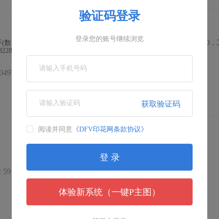
验证码登录
登录您的账号继续浏览
(数码印花打印师傅亦可)，薪资8k，包吃两餐不包住，上班9：30-9:30
228790-- 代发,直接联系 电话号码
0497
回复 0
发布时间 2025-08-12 21:20:49
获取验证码
阅读并同意
《DFV印花网条款协议》
登 录
59180
回复 0
发布时间 2025-02-23 12:34:52
体验新系统（一键P主图）