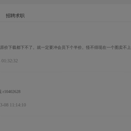
6类 易侵权误区分析# 10 项风险规避方案# 1000+ 设计团队为您私人定
创化，品牌化！微信扫码联系我们，为您定制方案！
招聘求职
原价下载都下不了。就一定要冲会员下个半价。怪不得现在一个图卖不上
01:32:32
本人从事白膜烫画 数码小图 5年经验 有需要的老板可以联系我 r10402628
08 11:14:10