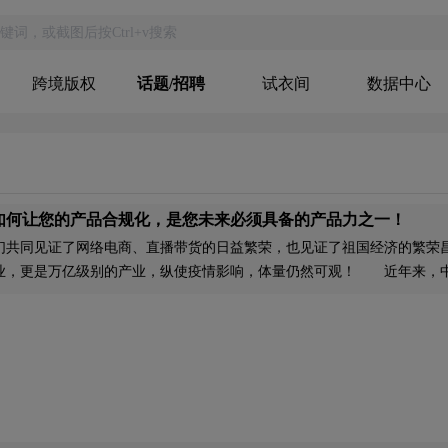
跨境版权
话题/招聘
试衣间
数据中心
如何让您的产品合规化，是您未来必须具备的产品力之一！
同见证了网络电商、直播带货的日益繁荣，也见证了祖国经济的繁荣
业，更是万亿级别的产业，纵使疫情影响，体量仍然可观！ 近年来，
端化、品牌化方向发展，国民接受度也逐渐提升，这也表明了消费者越来
计能力、品质保障的品牌服装，并不只是停留在好看、便宜、大牌A货层
，如：早两年的李宁（现在不行了，抖音一下就知道）、HEA等品牌。
识不断的提升，以前那些印一个NIKE\ADIDAS就能卖爆的现象越发变得
、销售商带来巨大的侵权赔偿风险，最终导致企业亏损、破产的情况比
们认为，如何让您的产品合规化，是您未来必须具备的产品力之一。合规
能品质化，才能品牌化，才能规避风险，才能迎合国民的高端化需求。现