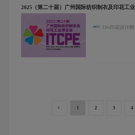
产业链向高端攀升，向
增效；2. 结合时下热
融合发展展会期间观众
2025（第二十届）广州国际纺织制衣及印花工
区，孵化多元化、智能
媒体大咖们专业解析现
购需求的终端厂家/观众
语频道，满足不同观众的需
多重打卡活动，结合时
微信端、抖音端小程序
意礼品等，现场礼馈展
应，聚焦用户体验，实
Dfv印花设计
即可免费领取入场门票
供应链”生态系统1. 
拿； 3. 免费参与现
站式解决行业痛点3.
路线，提高逛展效率，优
音， 一同探讨产业转型
商贸配对，助力精准对接；7.
们不见不散！ 扫码免费
002025.5.8 9：3
61197412 叶女士展会官网
1
2
3
4