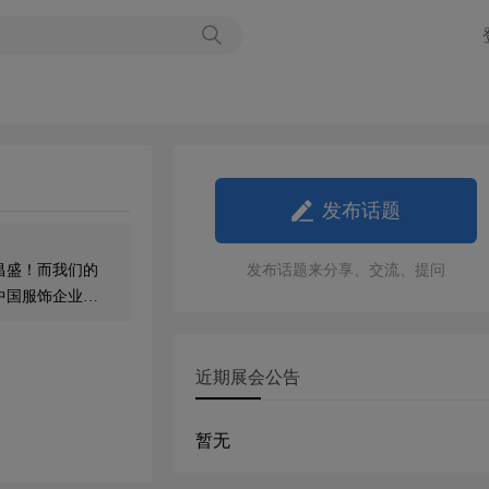
发布话题
昌盛！而我们的
发布话题来分享、交流、提问
中国服饰企业逐
越青睐具备原创
面。有几个典型
 近年，国民的
近期展会公告
不现实，反而会给
比皆是。 所
暂无
化，才能原创
在，我们为您带