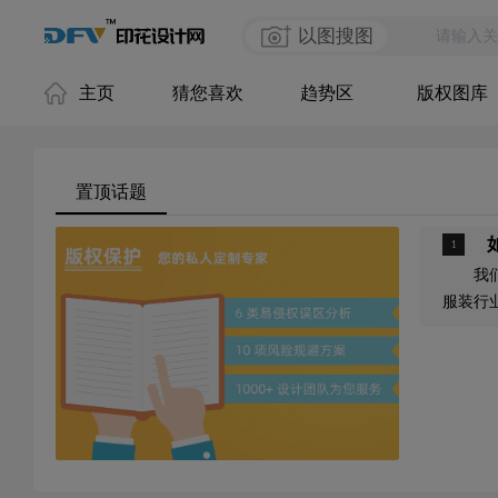
以图搜图
主页
猜您喜欢
趋势区
版权图库
置顶话题
我们共
服装行
渐向高
创作设
的例子
版权意
代工厂
以，我
化，才