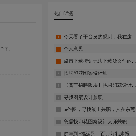
制助您产品快速合规
热门话题
今天看了平台发的规则，我在这里发表我的看法
个人意见
价了。
点击下载按钮无法下载源文件的情况，请查阅该帮助文件
招聘印花图案设计师
【普宁招聘版块】招聘印花设计师多名。长期更新岗位，福利好，待遇优，即刻上岗！（免费代发招聘）
寻找图案设计兼职
ai作图，寻找线上兼职，人在东莞
急需找印花图案设计大师兼职
虎年到~福运到！百万好礼来报到~！您有多重返现红包~快来领取吧~！每月上传活动公布