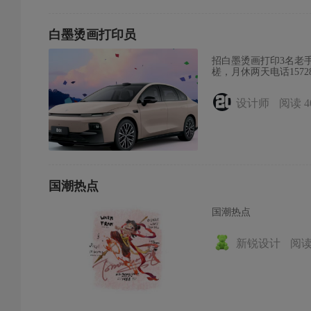
白墨烫画打印员
招白墨烫画打印3名老手
槎，月休两天电话15728
设计师
阅读 4
国潮热点
国潮热点
新锐设计
阅读 