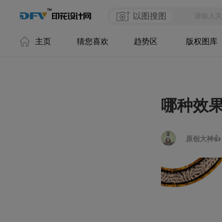
以图搜图
主页
猜您喜欢
趋势区
版权图库
哪种效
原创大神👍