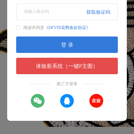
获取验证码
阅读并同意
《DFV印花网条款协议》
登 录
体验新系统（一键P主图）
第三方登录