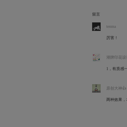
留言
tenma
厉害！
潮牌印花设
1，有质感
原创大神👍
两种效果，